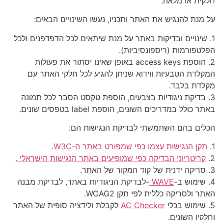
חלקית או מלאה.
על מנת להנגיש את האתר ותכניו, נעשו השינויים הבאים:
1. שינויים ובדיקות באתר על מנת שיתאים לכל הדפדפנים ולכל
הפלטפורמות (ריספונסיביות).
2. הוספת access keys באופן שאינו יסתור את פעולות
המקלדת הטבעיות ווידוא שניתן להגיע לכל חלקי האתר עם
מקלדת בלבד.
3. בדיקת ניגודיות בצבעים, הוספת טקסט הסבר לכל תמונה
באתר כולל במדריכים השונים, הוספת label בטפסים שונים.
הכלים בהם השתמשתי לבדיקת הנגישות הם:
1.
תקן הנגישות עצמו כפי שמפורט באתר ה-W3C
.
2.
קריטריוני הבדיקה כפי שמופיעים באתר הנגישות הישראלי
.
3. סריקה ידנית של קוד המקור של האתר.
4. שימוש ב-
WAVE
-לבדיקת הניגודיות באתר, לבדיקת מבנה
האתר ולסריקה כללית לפי תקן WCAG2.
5. שימוש בכלי
AC Checker
לקבלת ולידציה סופית של האתר
וחלקיו השונים.